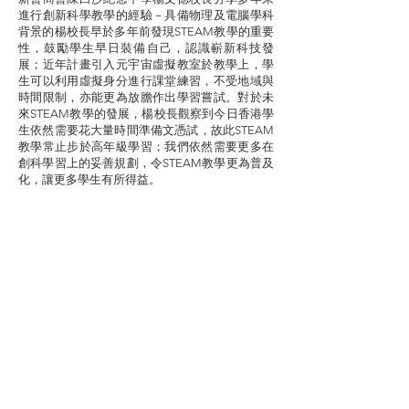
進行創新科學教學的經驗－具備物理及電腦學科
背景的楊校長早於多年前發現STEAM教學的重要
性，鼓勵學生早日裝備自己，認識嶄新科技發
展；近年計畫引入元宇宙虛擬教室於教學上，學
生可以利用虛擬身分進行課堂練習，不受地域與
時間限制，亦能更為放膽作出學習嘗試。對於未
來STEAM教學的發展，楊校長觀察到今日香港學
生依然需要花大量時間準備文憑試，故此STEAM
教學常止步於高年級學習；我們依然需要更多在
創科學習上的妥善規劃，令STEAM教學更為普及
化，讓更多學生有所得益。