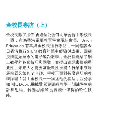
金校長專訪（上）
金校長除了擔任 香港聖公會何明華會督中學校長
一職，亦為香港電腦教育學會現任會長。Union
Education 有幸與金校長進行專訪，一同暢談今
日香港推行STEM 教育的箇中經驗與成果。回顧
疫情開始至今的電子遙距教學，金校長總結了網
上教學的各種技巧與困難，並提出資訊素養的重
要性。未來人才需要甚麼軟性技能？行業未來發
展前景又如何？老師、學校正面對甚麼逼切的教
學障礙？就由金校長一一講述他的看法，並分享
如何以 Dobot機械臂 策劃編程教學，訓練學生的
計算思維、解難思維等從實踐中學得的軟性技
能。