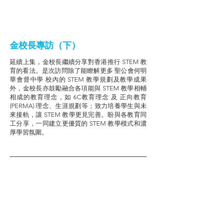
金校長專訪（下）
延續上集，金校長繼續分享對香港推行 STEM 教
育的看法。是次訪問除了能瞭解更多 聖公會何明
華會督中學 校內的 STEM 教學規劃及教學成果
外，金校長亦鼓勵融合各項能與 STEM 教學相輔
相成的教育理念，如 6C教育理念 及 正向教育
(PERMA) 理念、生涯規劃等；致力培養學生與未
來接軌，讓 STEM 教學更見完善。盼與各教育同
工分享，一同建立更優質的 STEM 教學模式和濃
厚學習氛圍。