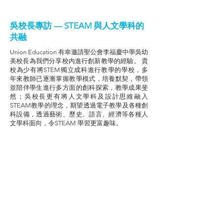
吳校長專訪 — STEAM 與人文學科的
共融
Union Education 有幸邀請聖公會李福慶中學吳幼
美校長為我們分享校內進行創新教學的經驗。 貴
校為少有將STEM獨立成科進行教學的學校，多
年來教師已逐漸掌握教學模式，培養默契，帶領
並陪伴學生進行多方面的創科探索，教學成果斐
然；吳校長更有將人文學科及設計思維融入
STEAM教學的理念，期望透過電子教學及各種創
科設備，透過藝術、歷史、語言、經濟等各種人
文學科面向，令STEAM 學習更富趣味。