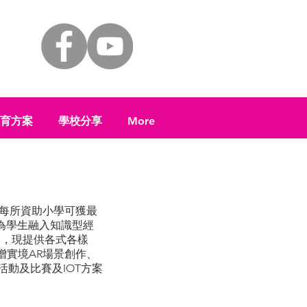
 教育方案
學校分享
More
學年，每所資助小學可獲最
為學生融入知識型經
計劃，現提供各式各樣
增實境AR場景創作、
活動及比賽及IOT方案