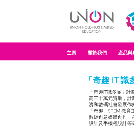
主頁
關於我們
產品與
「奇趣 IT 
「奇趣IT識多啲」計劃
高三十萬元資助，計
濟和數碼社會發展作好準
「奇趣」STEM 教
數碼創意媒體創作、A
設計及手機程設計等