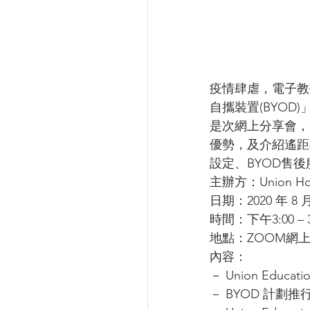
疫情肆虐，電子教
自攜裝置(BYO
是次網上分享會，Uni
優勢，及介紹遙距
設定、BYOD售
主辦方：Union Hold
日期：2020 年 8 
時間：下午3:00 – 3
地點：ZOOM網上
內容：
－ Union Educa
－ BYOD 計劃