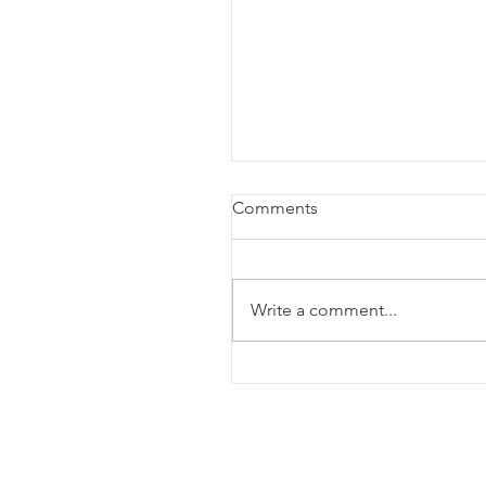
Comments
Write a comment...
【展位 C36】2026學與教
覽：四足機械人Explorer
登場！