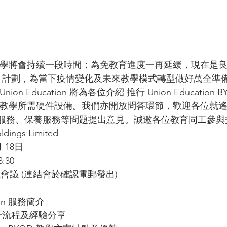
學將會持續一段時間；為免教育進度一再延緩，現在是
D)」計劃，為當下疫情變化及未來教學模式轉型做好萬全準
on Education 將為各位介紹 推行 Union Educatio
教學所需硬件設備。我們亦開放問答環節，歡迎各位就
後服務、保養服務等問題提出意見。誠邀各位教育同工參與
ings Limited
月 18日
:30
會議 (連結會於確認電郵發出)
tion 服務簡介
推行流程及經驗分享